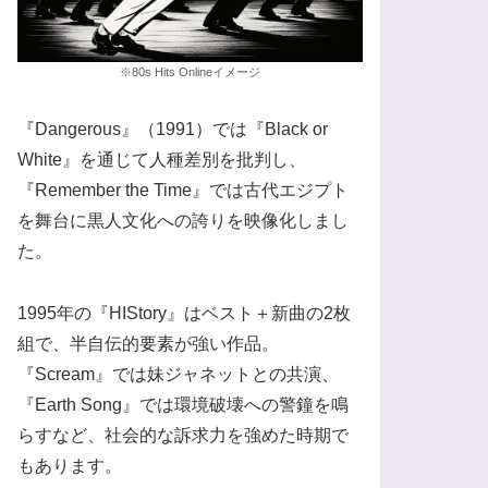
※80s Hits Onlineイメージ
『Dangerous』（1991）では『Black or
White』を通じて人種差別を批判し、
『Remember the Time』では古代エジプト
を舞台に黒人文化への誇りを映像化しまし
た。
1995年の『HIStory』はベスト＋新曲の2枚
組で、半自伝的要素が強い作品。
『Scream』では妹ジャネットとの共演、
『Earth Song』では環境破壊への警鐘を鳴
らすなど、社会的な訴求力を強めた時期で
もあります。