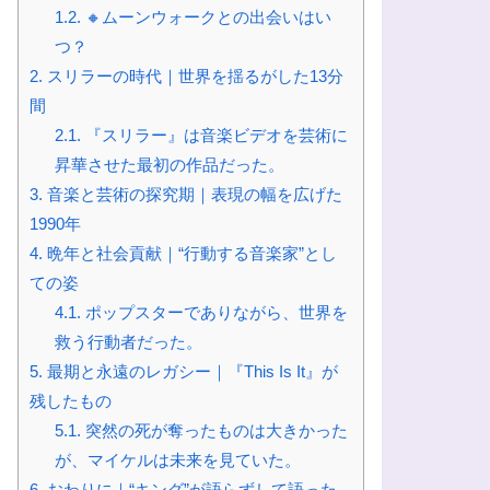
1.2.
🔸ムーンウォークとの出会いはい
つ？
2.
スリラーの時代｜世界を揺るがした13分
間
2.1.
『スリラー』は音楽ビデオを芸術に
昇華させた最初の作品だった。
3.
音楽と芸術の探究期｜表現の幅を広げた
1990年
4.
晩年と社会貢献｜“行動する音楽家”とし
ての姿
4.1.
ポップスターでありながら、世界を
救う行動者だった。
5.
最期と永遠のレガシー｜『This Is It』が
残したもの
5.1.
突然の死が奪ったものは大きかった
が、マイケルは未来を見ていた。
6.
おわりに｜“キング”が語らずして語った