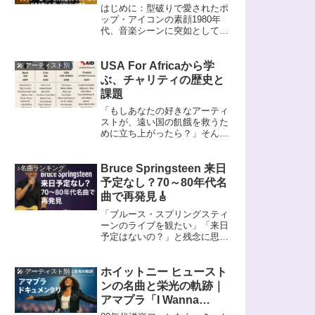
したポップアイコンの軌
はじめに：型破りで愛されたポ
跡
ップ・アイコンの素顔1980年
代、音楽シーンに突如として現
れたカラフルな存在――それが
シンディー・ローパーでした。
2025年4月には6年ぶり通算15回
USA For Africaから学
🎤 アーティスト別
目、最後のジャパン・ツアーと
ぶ、チャリティの歴史と
して大阪・東京でのフェアウェ
課題
ル公演...
「もしあなたの好きなアーティ
ストが、遠い国の飢餓を救うた
めに立ち上がったら？」そんな
問いかけが現実となったのが、
1980年代に起きた世界的チャリ
ティムーブメントでした。USA
Bruce Springsteen 来日
♪名曲ランキング
For AfricaやBandAid、Live
予定なし？70～80年代名
Aid――豪華す...
曲で再発見🎸
「ブルース・スプリングスティ
ーンのライブを観たい」「来日
予定はないの？」と残念に思っ
たあなたへ。全く同感です💦
70〜80年代ロックの象徴的存
在、Bruce Springsteen（ブルー
ホイットニー ヒュースト
🎤 アーティスト別
ス・スプリングスティーン）。
ンの名曲と栄光の軌跡｜
彼の音楽は、ただのロックを...
アマプラ「I Wanna
Dance with