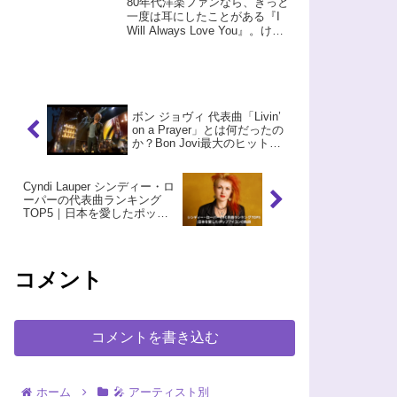
80年代洋楽ファンなら、きっと
Somebody」で蘇る歌姫
一度は耳にしたことがある『I
Will Always Love You』。けれ
の真実
ど、あの名曲の裏側に、彼女が
どれほどの葛藤と孤独を抱えて
いたかを知る人は多くないかも
しれません。〓この記事で
は・・Whitney H...
ボン ジョヴィ 代表曲「Livin’
on a Prayer」とは何だったの
か？Bon Jovi最大のヒットを
徹底解剖
Cyndi Lauper シンディー・ロ
ーパーの代表曲ランキング
TOP5｜日本を愛したポップ
アイコンの軌跡
コメント
コメントを書き込む
ホーム
🎤 アーティスト別