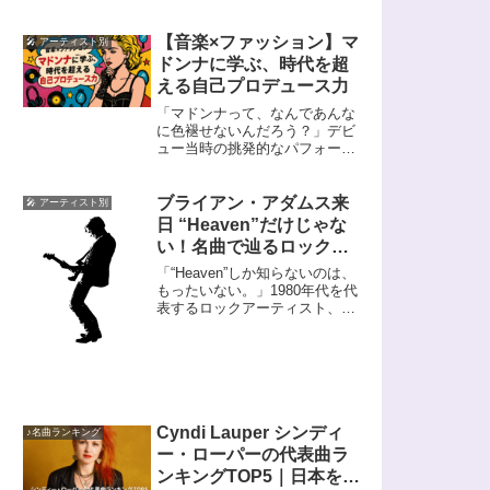
【音楽×ファッション】マ
🎤 アーティスト別
ドンナに学ぶ、時代を超
える自己プロデュース力
「マドンナって、なんであんな
に色褪せないんだろう？」デビ
ュー当時の挑発的なパフォーマ
ンスやスキャンダルを覚えてい
る人も多いはず。40年以上経っ
た今もなお、彼女は世界中の
ブライアン・アダムス来
🎤 アーティスト別
人々を惹きつけ続けています。
日 “Heaven”だけじゃな
彼女が単なる「80年代のポップ
い！名曲で辿るロックの
スター」に終わ...
歴史
「“Heaven”しか知らないのは、
もったいない。」1980年代を代
表するロックアーティスト、ブ
ライアン・アダムス。40年以上
にわたるキャリアを貫く「カッ
コよさ」の正体は、揺るがぬロ
ック愛と誠実な人間性、多彩な
才能、そして一貫したパフォー
マ...
Cyndi Lauper シンディ
♪名曲ランキング
ー・ローパーの代表曲ラ
ンキングTOP5｜日本を愛