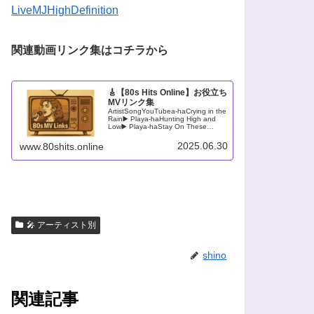
LiveMJHighDefinition
関連動画リンク集はコチラから
🎸【80s Hits Online】お役立ち
MVリンク集
ArtistSongYouTubea-haCrying in the
Rain▶️ Playa-haHunting High and
Low▶️ Playa-haStay On These
Roads▶️ Playa-haTake On M...
2025.06.30
www.80shits.online
🎤 アーティスト別
shino
関連記事