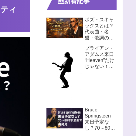
🆕新着記事
ーティ
ボズ・スキャ
ッグスとは？
代表曲・名
盤・歌詞の魅
力を徹底解説
ブライアン・
【初心者
アダムス来日
OK】
“Heaven”だけ
じゃない！名
曲で辿るロッ
クの歴史
Bruce
Springsteen
来日予定な
し？70～80年
代名曲で再発