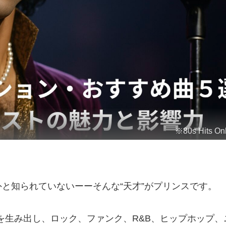
※80s Hits 
と知られていないーーそんな“天才”がプリンスです。
」を生み出し、ロック、ファンク、R&B、ヒップホップ