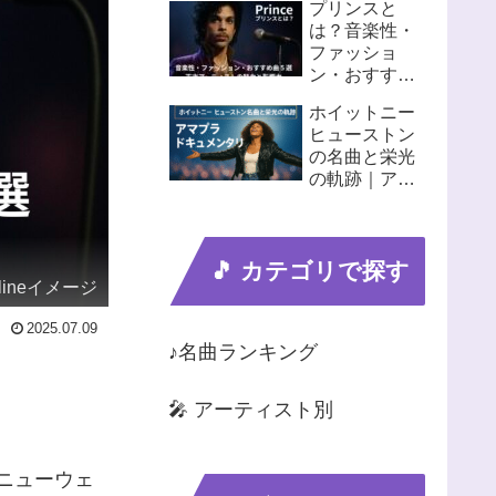
プリンスと
見🎸
は？音楽性・
ファッショ
ン・おすすめ
曲５選！天才
ホイットニー
アーティスト
ヒューストン
の魅力と影響
の名曲と栄光
力
の軌跡｜アマ
プラ「I
Wanna
Dance with
🎵 カテゴリで探す
Somebody」
Onlineイメージ
で蘇る歌姫の
真実
2025.07.09
♪名曲ランキング
🎤 アーティスト別
、ニューウェ