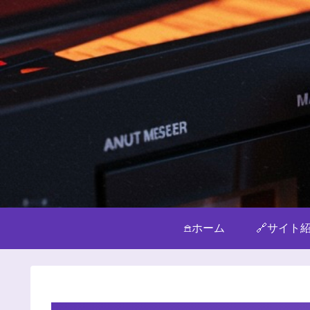
𖠿ホーム
🔗サイト