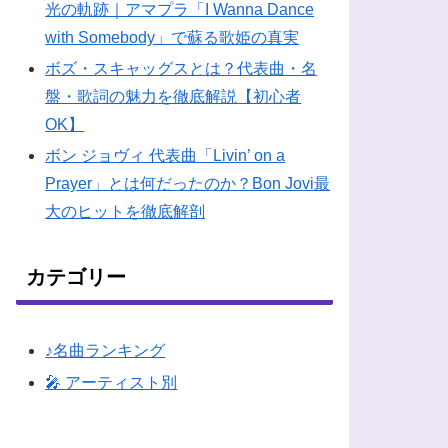
光の軌跡｜アマプラ「I Wanna Dance
with Somebody」で蘇る歌姫の真実
ボズ・スキャッグスとは？代表曲・名
盤・歌詞の魅力を徹底解説【初心者
OK】
ボン ジョヴィ 代表曲「Livin’ on a
Prayer」とは何だったのか？Bon Jovi最
大のヒットを徹底解剖
カテゴリー
♪名曲ランキング
🎤 アーティスト別