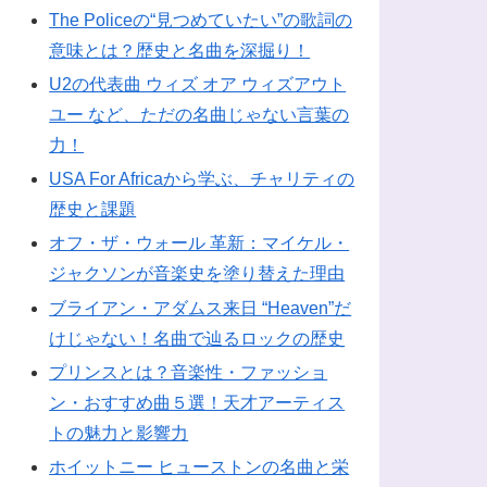
The Policeの“見つめていたい”の歌詞の
意味とは？歴史と名曲を深掘り！
U2の代表曲 ウィズ オア ウィズアウト
ユー など、ただの名曲じゃない言葉の
力！
USA For Africaから学ぶ、チャリティの
歴史と課題
オフ・ザ・ウォール 革新：マイケル・
ジャクソンが音楽史を塗り替えた理由
ブライアン・アダムス来日 “Heaven”だ
けじゃない！名曲で辿るロックの歴史
プリンスとは？音楽性・ファッショ
ン・おすすめ曲５選！天才アーティス
トの魅力と影響力
ホイットニー ヒューストンの名曲と栄