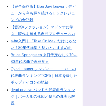
【完全保存版】Bon Jovi forever：デビ
ューから今も輝き続けるロックレジェ
ンドの全記録
【音楽×ファッション】マドンナに学
ぶ、時代を超える自己プロデュース力
a-ha入門｜『Take On Me』だけじゃな
い！80年代洋楽の魅力とおすすめ曲
Bruce Springsteen 来日予定なし？70～
80年代名曲で再発見🎸
Cyndi Lauper シンディー・ローパーの
代表曲ランキングTOP5｜日本を愛した
ポップアイコンの軌跡
dead or alive バンドの代表曲ランキン
グ｜ボーカルの死因と整形の真実も解
説